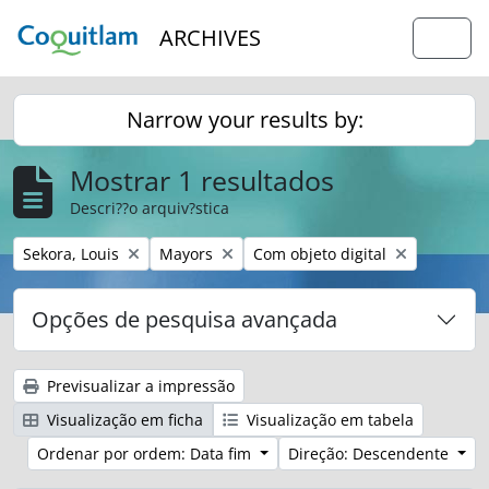
Skip to main content
ARCHIVES
Togg
Narrow your results by:
Mostrar 1 resultados
Descri??o arquiv?stica
Remover filtro:
Remover filtro:
Remover filtro:
Sekora, Louis
Mayors
Com objeto digital
Opções de pesquisa avançada
Previsualizar a impressão
Visualização em ficha
Visualização em tabela
Ordenar por ordem: Data fim
Direção: Descendente