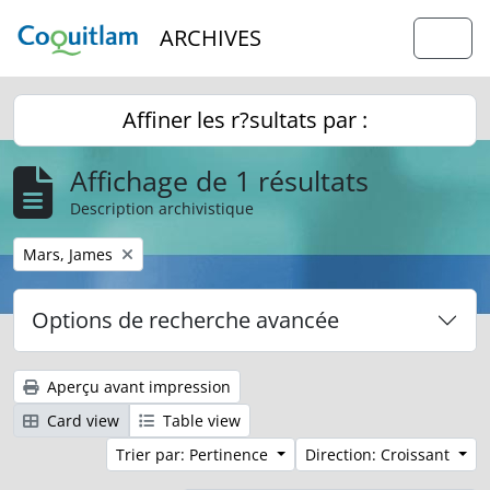
Skip to main content
ARCHIVES
Togg
Affiner les r?sultats par :
Affichage de 1 résultats
Description archivistique
Remove filter:
Mars, James
Options de recherche avancée
Aperçu avant impression
Card view
Table view
Trier par: Pertinence
Direction: Croissant