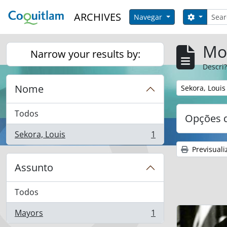
Skip to main content
Pesqui
ARCHIVES
Opções 
Navegar
Mos
Narrow your results by:
Descri?
Nome
Remover filtro
Sekora, Louis
Todos
Opções d
Sekora, Louis
1
, 1 resultados
Previsuali
Assunto
Todos
Mayors
1
, 1 resultados