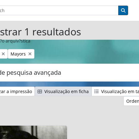
sar
de busca
Busqu
trar 1 resultados
?o arquiv?stica
:
Remover filtro:
Mayors
e pesquisa avançada
zar a impressão
Visualização em ficha
Visualização em t
Orden