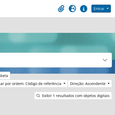
e na página de navegação
Entrar
Clipboard
Idioma
Ligações rápidas
abela
ar por ordem: Código de referência
Direção: Ascendente
Exibir 1 resultados com objetos digitais