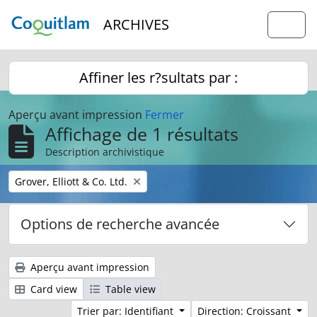
Skip to main content
ARCHIVES
Togg
Affiner les r?sultats par :
Aperçu avant impression
Fermer
Affichage de 1 résultats
Description archivistique
Remove filter:
Grover, Elliott & Co. Ltd.
Options de recherche avancée
Aperçu avant impression
Card view
Table view
Trier par: Identifiant
Direction: Croissant