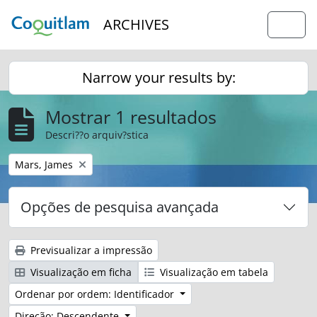
Skip to main content
ARCHIVES
Togg
Narrow your results by:
Mostrar 1 resultados
Descri??o arquiv?stica
Remover filtro:
Mars, James
Opções de pesquisa avançada
Previsualizar a impressão
Visualização em ficha
Visualização em tabela
Ordenar por ordem: Identificador
Direção: Descendente