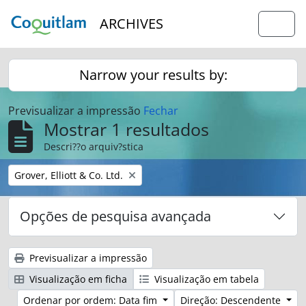
Skip to main content
ARCHIVES
Togg
Narrow your results by:
Previsualizar a impressão
Fechar
Mostrar 1 resultados
Descri??o arquiv?stica
Remover filtro:
Grover, Elliott & Co. Ltd.
Opções de pesquisa avançada
Previsualizar a impressão
Visualização em ficha
Visualização em tabela
Ordenar por ordem: Data fim
Direção: Descendente