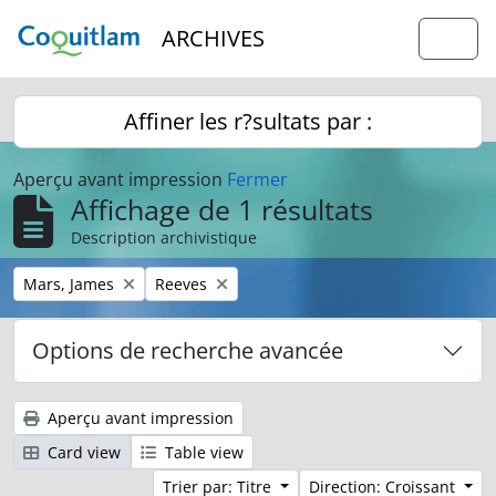
Skip to main content
ARCHIVES
Togg
Affiner les r?sultats par :
Aperçu avant impression
Fermer
Affichage de 1 résultats
Description archivistique
Remove filter:
Remove filter:
Mars, James
Reeves
Options de recherche avancée
Aperçu avant impression
Card view
Table view
Trier par: Titre
Direction: Croissant