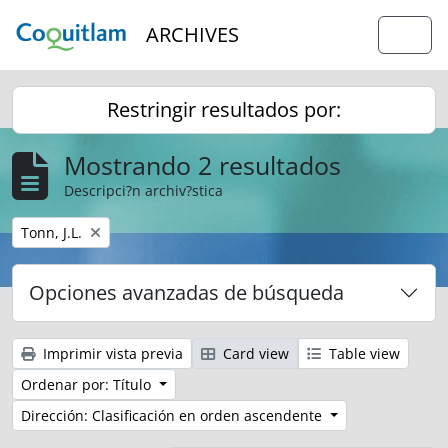
Skip to main content
ARCHIVES
Togg
Restringir resultados por:
Mostrando 2 resultados
Descripci?n archiv?stica
Remove filter:
Tonn, J.L.
Opciones avanzadas de búsqueda
Imprimir vista previa
Card view
Table view
Ordenar por: Título
Dirección: Clasificación en orden ascendente