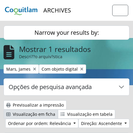
Skip to main content
ARCHIVES
Togg
Narrow your results by:
Mostrar 1 resultados
Descri??o arquiv?stica
Remover filtro:
Remover filtro:
Mars, James
Com objeto digital
Opções de pesquisa avançada
Previsualizar a impressão
Visualização em ficha
Visualização em tabela
Ordenar por ordem: Relevância
Direção: Ascendente