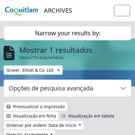
Skip to main content
ARCHIVES
Togg
Narrow your results by:
Mostrar 1 resultados
Descri??o arquiv?stica
Remover filtro:
Grover, Elliott & Co. Ltd.
Opções de pesquisa avançada
Previsualizar a impressão
Visualização em ficha
Visualização em tabela
Ordenar por ordem: Data de início
Direção: Ascendente