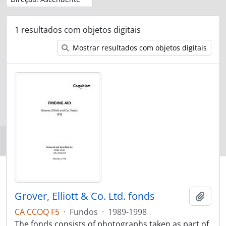
1 resultados com objetos digitais
Mostrar resultados com objetos digitais
Grover, Elliott & Co. Ltd. fonds
Adici
CA CCOQ F5
·
Fundos
·
1989-1998
The fonds consists of photographs taken as part of