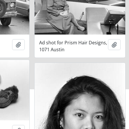
Ad shot for Prism Hair Designs,
Adicionar à área de transferência
Adici
1071 Austin