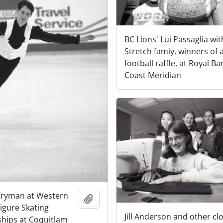
BC Lions' Lui Passaglia wit
Stretch famiy, winners of 
football raffle, at Royal B
Coast Meridian
tryman at Western
Adicionar à área de transferência
igure Skating
Jill Anderson and other cl
hips at Coquitlam