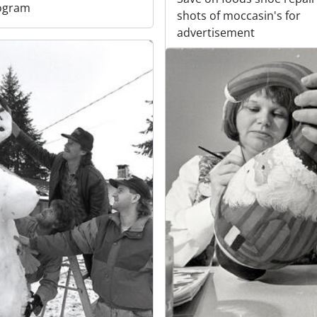
rogram
shots of moccasin's for
advertisement