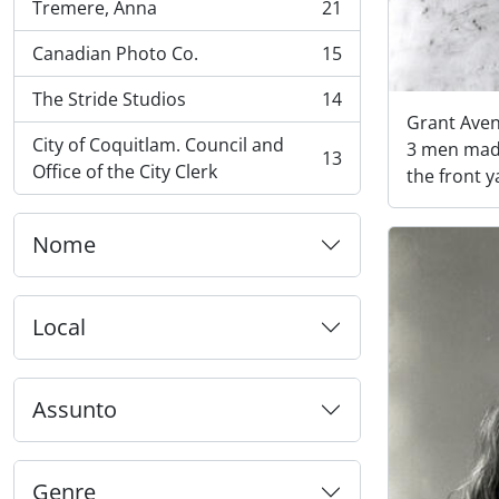
Tremere, Anna
21
, 21 resultados
Canadian Photo Co.
15
, 15 resultados
The Stride Studios
14
, 14 resultados
Grant Aven
City of Coquitlam. Council and
3 men made
13
, 13 resultados
Office of the City Clerk
the front y
Nome
Local
Assunto
Genre