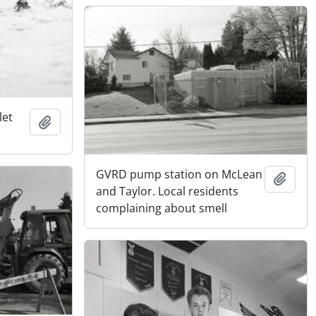
let
Adicionar à área de transferência
GVRD pump station on McLean
Adici
and Taylor. Local residents
complaining about smell