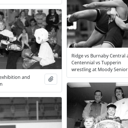
Ridge vs Burnaby Central
Centennial vs Tupperin
wrestling at Moody Senior
exhibition and
Adicionar à área de transferência
on