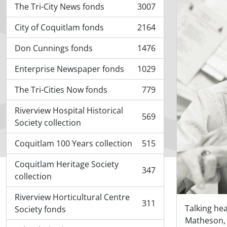
The Tri-City News fonds
3007
, 3007 resultados
City of Coquitlam fonds
2164
, 2164 resultados
Don Cunnings fonds
1476
, 1476 resultados
Enterprise Newspaper fonds
1029
, 1029 resultados
The Tri-Cities Now fonds
779
, 779 resultados
Riverview Hospital Historical
569
, 569 resultados
Society collection
Coquitlam 100 Years collection
515
, 515 resultados
Coquitlam Heritage Society
347
, 347 resultados
collection
Riverview Horticultural Centre
311
Talking he
, 311 resultados
Society fonds
Matheson, 