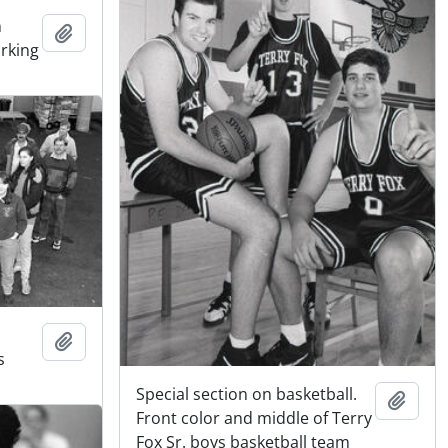
n
Adicionar à área de transferência
rking
Adicionar à área de transferência
s
Special section on basketball.
Adici
Front color and middle of Terry
Fox Sr. boys basketball team