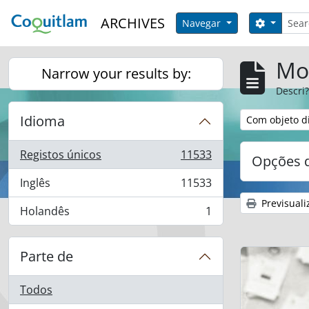
Skip to main content
Pesqui
ARCHIVES
Opções 
Navegar
Mos
Narrow your results by:
Descri?
Idioma
Remover filtro
Com objeto di
Registos únicos
11533
Opções d
, 11533 resultados
Inglês
11533
, 11533 resultados
Previsuali
Holandês
1
, 1 resultados
Parte de
Todos