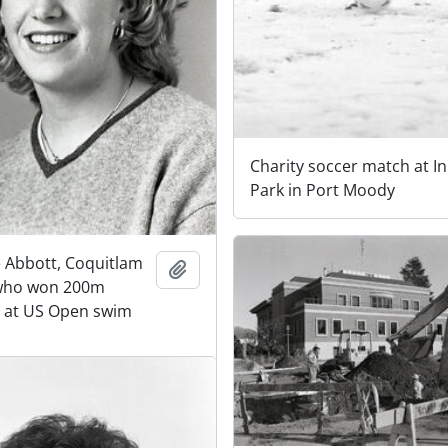
Charity soccer match at In
Park in Port Moody
 Abbott, Coquitlam
Adicionar à área de transferência
who won 200m
 at US Open swim