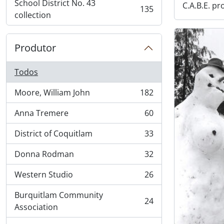
School District No. 43
C.A.B.E. p
135
, 135 resultados
collection
Produtor
Todos
Moore, William John
182
, 182 resultados
Anna Tremere
60
, 60 resultados
District of Coquitlam
33
, 33 resultados
Donna Rodman
32
, 32 resultados
Western Studio
26
, 26 resultados
Burquitlam Community
24
, 24 resultados
Association