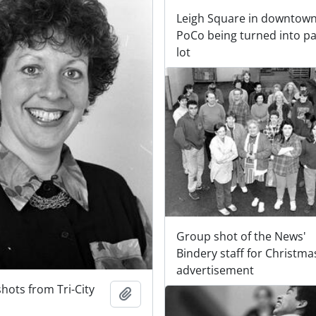
Leigh Square in downtow
PoCo being turned into pa
lot
Group shot of the News'
Bindery staff for Christma
advertisement
hots from Tri-City
Adicionar à área de transferência