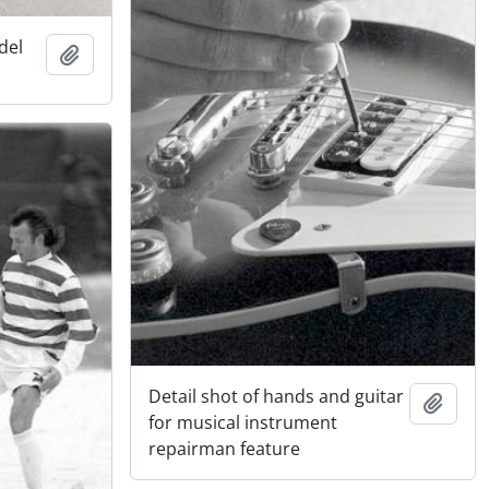
del
Adicionar à área de transferência
Detail shot of hands and guitar
Adici
for musical instrument
repairman feature