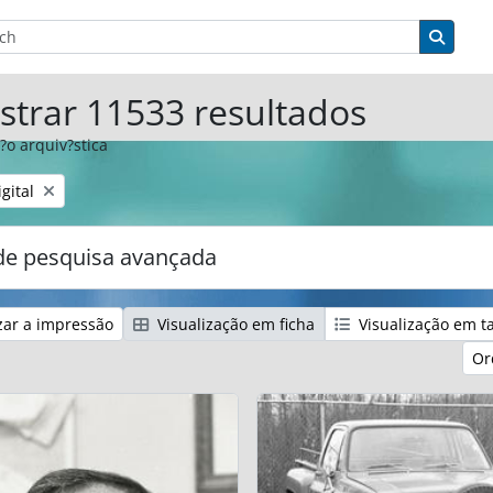
sar
de busca
Busqu
trar 11533 resultados
?o arquiv?stica
:
gital
e pesquisa avançada
zar a impressão
Visualização em ficha
Visualização em t
Or