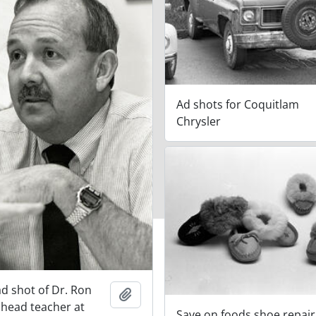
Ad shots for Coquitlam
Chrysler
ad shot of Dr. Ron
Adicionar à área de transferência
head teacher at
Save on foods shoe repair