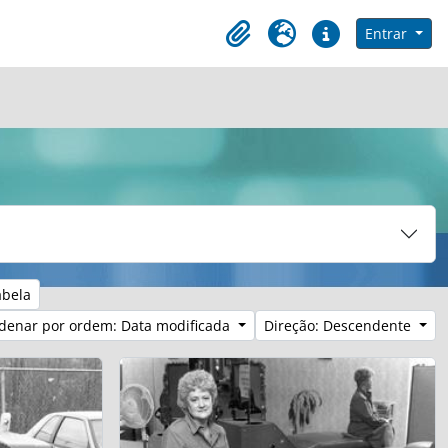
e na página de navegação
Entrar
Clipboard
Idioma
Ligações rápidas
abela
denar por ordem: Data modificada
Direção: Descendente