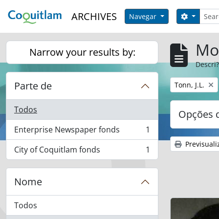
Skip to main content
Pesqui
ARCHIVES
Opções 
Navegar
Mos
Narrow your results by:
Descri?
Parte de
Remover filtro
Tonn, J.L.
Todos
Opções d
Enterprise Newspaper fonds
1
, 1 resultados
Previsuali
City of Coquitlam fonds
1
, 1 resultados
Nome
Todos