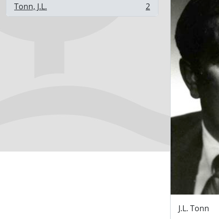
Tonn, J.L.
2
, 2 resultados
J.L. Tonn