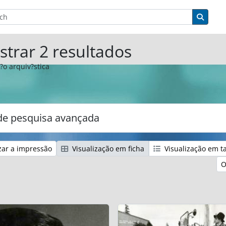
sar
de busca
Busqu
trar 2 resultados
?o arquiv?stica
:
e pesquisa avançada
zar a impressão
Visualização em ficha
Visualização em t
O