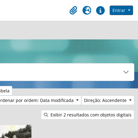
e na página de navegação
Entrar
Clipboard
Idioma
Ligações rápidas
abela
rdenar por ordem: Data modificada
Direção: Ascendente
Exibir 2 resultados com objetos digitais