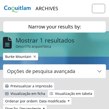
Skip to main content
ARCHIVES
Togg
Narrow your results by:
Mostrar 1 resultados
Descri??o arquiv?stica
Remover filtro:
Burke Mountain
Opções de pesquisa avançada
Previsualizar a impressão
Visualização em ficha
Visualização em tabela
Ordenar por ordem: Data modificada
Direção: Descendente