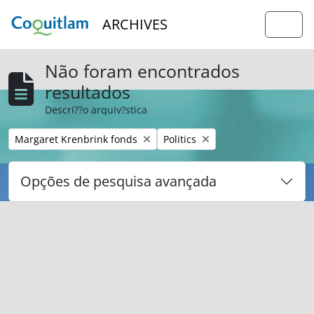
Skip to main content
ARCHIVES
Togg
Não foram encontrados
resultados
Descri??o arquiv?stica
Remover filtro:
Remover filtro:
Margaret Krenbrink fonds
Politics
Opções de pesquisa avançada