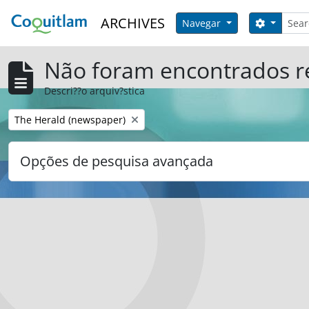
Skip to main content
Pesqui
ARCHIVES
Opções 
Navegar
Não foram encontrados r
Descri??o arquiv?stica
Remover filtro:
The Herald (newspaper)
Opções de pesquisa avançada