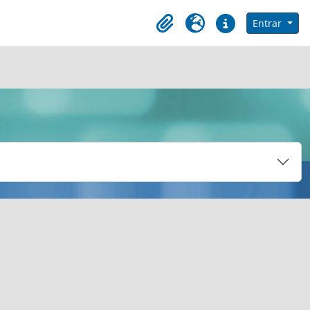
e na página de navegação
Entrar
Clipboard
Idioma
Ligações rápidas