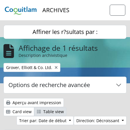
Skip to main content
ARCHIVES
Togg
Affiner les r?sultats par :
Affichage de 1 résultats
Description archivistique
Remove filter:
Grover, Elliott & Co. Ltd.
Options de recherche avancée
Aperçu avant impression
Card view
Table view
Trier par: Date de début
Direction: Décroissant