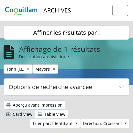
Skip to main content
ARCHIVES
Togg
Affiner les r?sultats par :
Affichage de 1 résultats
Description archivistique
Remove filter:
Remove filter:
Tonn, J.L.
Mayors
Options de recherche avancée
Aperçu avant impression
Card view
Table view
Trier par: Identifiant
Direction: Croissant