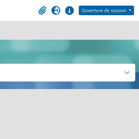
h in browse page
Ouverture de session
Clipboard
Langue
Liens rapides