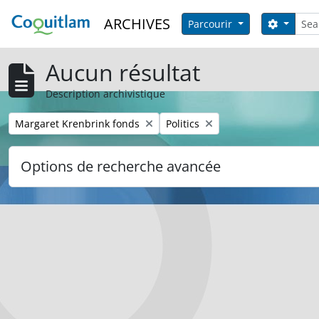
Skip to main content
Reche
ARCHIVES
Search 
Parcourir
Aucun résultat
Description archivistique
Remove filter:
Remove filter:
Margaret Krenbrink fonds
Politics
Options de recherche avancée