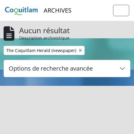
Skip to main content
ARCHIVES
Togg
Aucun résultat
Description archivistique
Remove filter:
The Coquitlam Herald (newspaper)
Options de recherche avancée