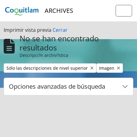
Skip to main content
ARCHIVES
Togg
Imprimir vista previa
Cerrar
No se han encontrado
resultados
Descripci?n archiv?stica
Remove filter:
Remove filter:
Sólo las descripciones de nivel superior
Imagen
Opciones avanzadas de búsqueda