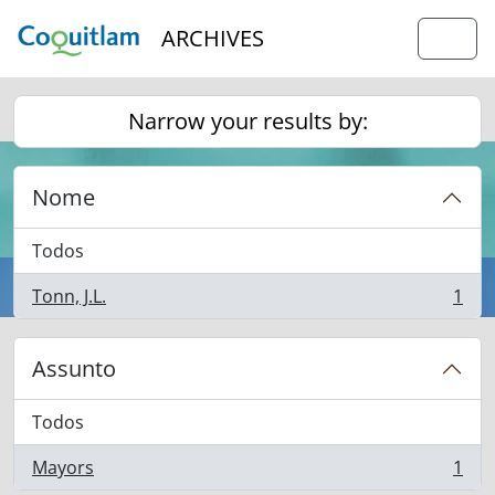
Skip to main content
ARCHIVES
Togg
Narrow your results by:
Nome
Todos
Tonn, J.L.
1
, 1 resultados
Assunto
Todos
Mayors
1
, 1 resultados