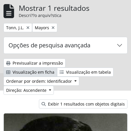
Mostrar 1 resultados
Descri??o arquiv?stica
Remover filtro:
Remover filtro:
Tonn, J.L.
Mayors
Opções de pesquisa avançada
Previsualizar a impressão
Visualização em ficha
Visualização em tabela
Ordenar por ordem: Identificador
Direção: Ascendente
Exibir 1 resultados com objetos digitais