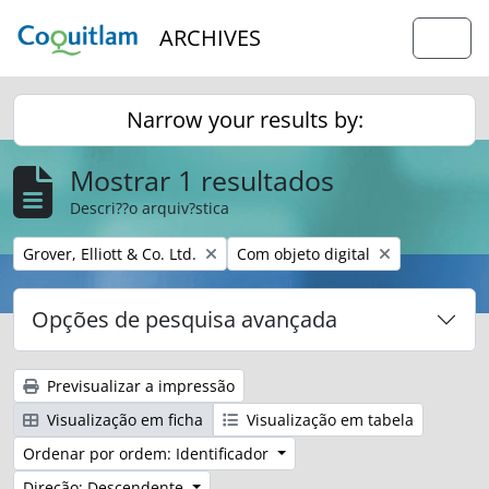
Skip to main content
ARCHIVES
Togg
Narrow your results by:
Mostrar 1 resultados
Descri??o arquiv?stica
Remover filtro:
Remover filtro:
Grover, Elliott & Co. Ltd.
Com objeto digital
Opções de pesquisa avançada
Previsualizar a impressão
Visualização em ficha
Visualização em tabela
Ordenar por ordem: Identificador
Direção: Descendente