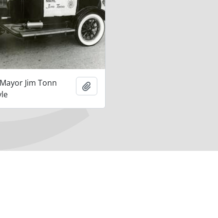
 Mayor Jim Tonn
Añadir al portapapeles
yle