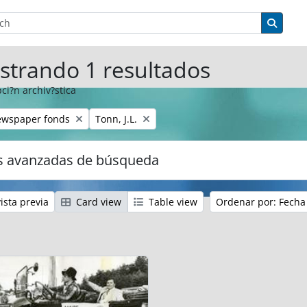
eda
ptions
Search
strando 1 resultados
ci?n archiv?stica
Remove filter:
ewspaper fonds
Tonn, J.L.
s avanzadas de búsqueda
ista previa
Card view
Table view
Ordenar por: Fecha