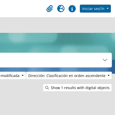
 in browse page
Iniciar sesi?n
Clipboard
Idioma
Enlaces rápidos
 modificada
Dirección: Clasificación en orden ascendente
Show 1 results with digital objects