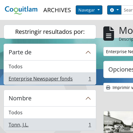
Skip to main content
Búsqu
ARCHIVES
Search o
Navegar
Mo
Restringir resultados por:
Descrip
Parte de
Remove filter:
Enterprise N
Todos
Opcione
Enterprise Newspaper fonds
1
, 1 resultados
Imprimir v
Nombre
Todos
Tonn, J.L.
1
, 1 resultados