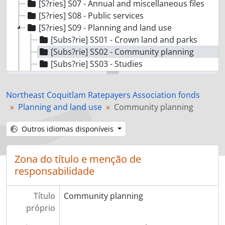
[S?ries] S07 - Annual and miscellaneous files
[S?ries] S08 - Public services
[S?ries] S09 - Planning and land use
[Subs?rie] SS01 - Crown land and parks
[Subs?rie] SS02 - Community planning
[Subs?rie] SS03 - Studies
[Subs?rie] SS04 - Water management
[Subs?rie] SS05 - Firearms and hunting
Northeast Coquitlam Ratepayers Association fonds
[S?ries] S10 - Association history
Planning and land use
Community planning
[S?ries] S11 - Membership
[S?ries] S12 - Photographs
Outros idiomas disponíveis
[Subfundos] SF01 - Eleanor Ward sous-fonds
Zona do título e menção de
responsabilidade
Título
Community planning
próprio