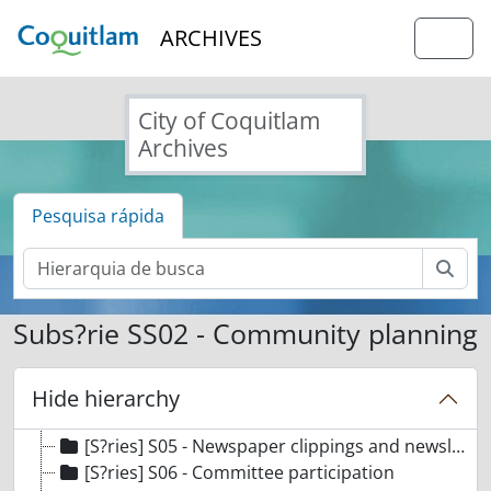
Skip to main content
ARCHIVES
Togg
City of Coquitlam
Archives
Pesquisa rápida
Pesq
[Fundos] F16 - Northeast Coquitlam Ratepayers Association fonds
Subs?rie SS02 - Community planning
[S?ries] S01 - Regulatory Records
[S?ries] S02 - Minutes
[S?ries] S03 - Correspondence
Hide hierarchy
[S?ries] S04 - Finance
[S?ries] S05 - Newspaper clippings and newsletters
[S?ries] S06 - Committee participation